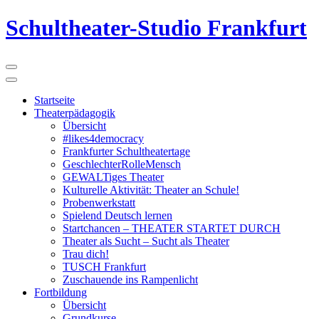
Schultheater-Studio Frankfurt
Startseite
Theaterpädagogik
Übersicht
#likes4democracy
Frankfurter Schultheatertage
GeschlechterRolleMensch
GEWALTiges Theater
Kulturelle Aktivität: Theater an Schule!
Probenwerkstatt
Spielend Deutsch lernen
Startchancen – THEATER STARTET DURCH
Theater als Sucht – Sucht als Theater
Trau dich!
TUSCH Frankfurt
Zuschauende ins Rampenlicht
Fortbildung
Übersicht
Grundkurse