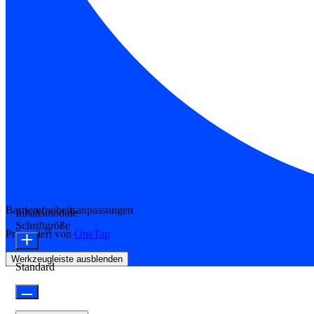
Barrierefreiheitsanpassungen
Inhaltsmodule
Schriftgröße
Präsentiert von
OneTap
Werkzeugleiste ausblenden
Standard