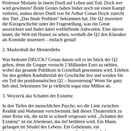
Professor Moriarty in einem Duell auf Leben und Tod. Doch wer
wird gewinnen? Beide Genies haben bisher noch nie einen Kampf
verloren, sodass dieses Duell von Sir Arthur Conan Doyle zurecht
den Titel „Das finale Problem“ bekommen hat. Die Q2 inszeniert
die Kurzgeschichte unter der Fragestellung, was ein Genie
auszeichnet und findet dabei verblüffende Antworten. Eine davon
lautet, die Welt mit Humor zu sehen, weshalb die Q2 den Klassiker
als Komödie inszeniert – einfach genial!
2. Maskenball der Meisterdiebe
Was bedeutet DRUCK? Genau darum soll es im Stück der Q2
gehen, denn die Gruppe versucht 2 Milliarden Euro zu stehlen,
wobei das gesamte Publikum in Geiselhaft genommen wird. Erleben
Sie den größten Raubüberfall der Geschichte live und werden Sie
ein Teil der postdramatischen Q2 – Inszenierung! Wenn Sie ganz
lieb sind, bekommen Sie ja vielleicht sogar eine Million ab.
3. Woyzeck aka Schatten der Existenz
In den Tiefen der menschlichen Psyche, wo die Linie zwischen
Realität und Wahnsinn verschwimmt, lädt dieses Theaterstück zu
einer Reise ein, die nicht so schnell vergessen wird. „Schatten der
Existenz“ ist ein Abenteuer, das tief berühren wird. Ein Mann,
gefangen im Strudel des Lebens. Ein Geheimnis, ein