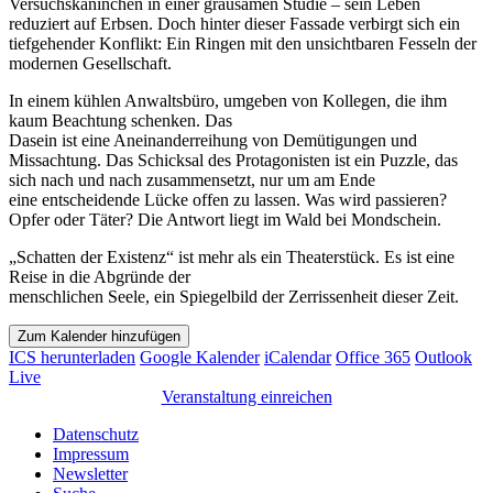
Versuchskaninchen in einer grausamen Studie – sein Leben
reduziert auf Erbsen. Doch hinter dieser Fassade verbirgt sich ein
tiefgehender Konflikt: Ein Ringen mit den unsichtbaren Fesseln der
modernen Gesellschaft.
In einem kühlen Anwaltsbüro, umgeben von Kollegen, die ihm
kaum Beachtung schenken. Das
Dasein ist eine Aneinanderreihung von Demütigungen und
Missachtung. Das Schicksal des Protagonisten ist ein Puzzle, das
sich nach und nach zusammensetzt, nur um am Ende
eine entscheidende Lücke offen zu lassen. Was wird passieren?
Opfer oder Täter? Die Antwort liegt im Wald bei Mondschein.
„Schatten der Existenz“ ist mehr als ein Theaterstück. Es ist eine
Reise in die Abgründe der
menschlichen Seele, ein Spiegelbild der Zerrissenheit dieser Zeit.
Zum Kalender hinzufügen
ICS herunterladen
Google Kalender
iCalendar
Office 365
Outlook
Live
Veranstaltung einreichen
Datenschutz
Impressum
Newsletter