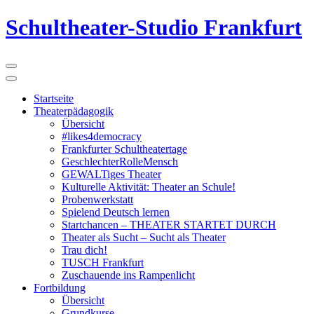
Schultheater-Studio Frankfurt
Startseite
Theaterpädagogik
Übersicht
#likes4democracy
Frankfurter Schultheatertage
GeschlechterRolleMensch
GEWALTiges Theater
Kulturelle Aktivität: Theater an Schule!
Probenwerkstatt
Spielend Deutsch lernen
Startchancen – THEATER STARTET DURCH
Theater als Sucht – Sucht als Theater
Trau dich!
TUSCH Frankfurt
Zuschauende ins Rampenlicht
Fortbildung
Übersicht
Grundkurse