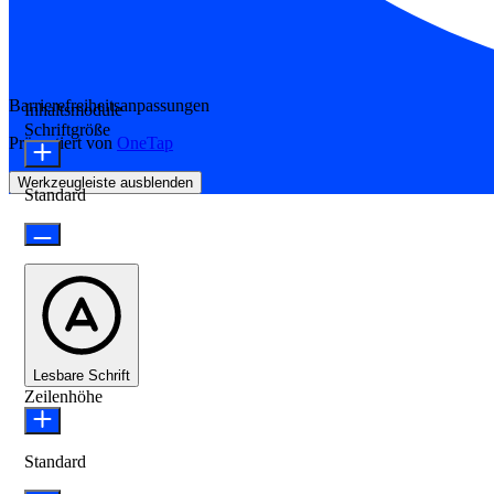
Barrierefreiheitsanpassungen
Inhaltsmodule
Schriftgröße
Präsentiert von
OneTap
Werkzeugleiste ausblenden
Standard
Lesbare Schrift
Zeilenhöhe
Standard