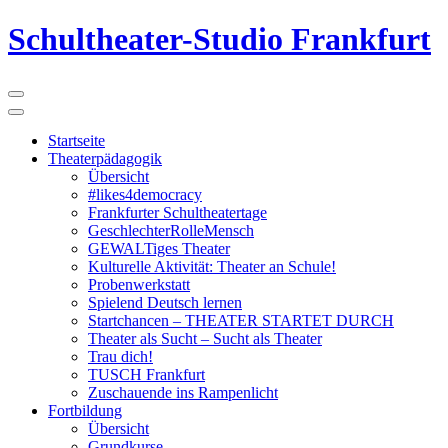
Schultheater-Studio Frankfurt
Startseite
Theaterpädagogik
Übersicht
#likes4democracy
Frankfurter Schultheatertage
GeschlechterRolleMensch
GEWALTiges Theater
Kulturelle Aktivität: Theater an Schule!
Probenwerkstatt
Spielend Deutsch lernen
Startchancen – THEATER STARTET DURCH
Theater als Sucht – Sucht als Theater
Trau dich!
TUSCH Frankfurt
Zuschauende ins Rampenlicht
Fortbildung
Übersicht
Grundkurse