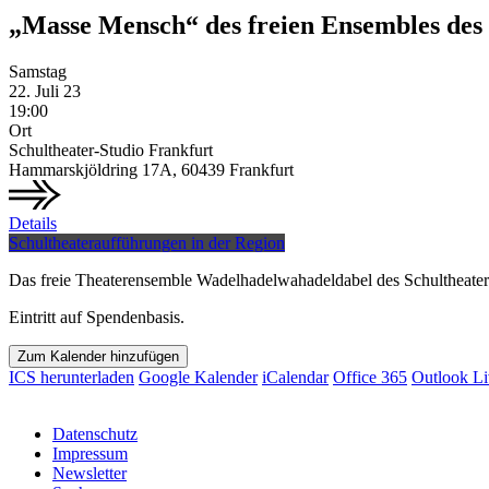
„Masse Mensch“ des freien Ensembles des 
Samstag
22.
Juli
23
19:00
Ort
Schultheater-Studio Frankfurt
Hammarskjöldring 17A, 60439 Frankfurt
Details
Schultheateraufführungen in der Region
Das freie Theaterensemble Wadelhadelwahadeldabel des Schultheater-
Eintritt auf Spendenbasis.
Zum Kalender hinzufügen
ICS herunterladen
Google Kalender
iCalendar
Office 365
Outlook Li
Datenschutz
Impressum
Newsletter