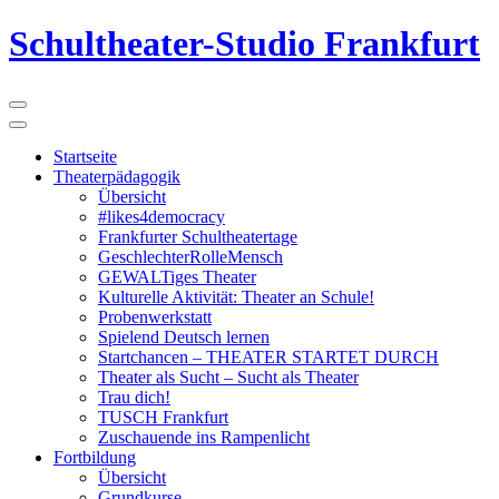
Schultheater-Studio Frankfurt
Startseite
Theaterpädagogik
Übersicht
#likes4democracy
Frankfurter Schultheatertage
GeschlechterRolleMensch
GEWALTiges Theater
Kulturelle Aktivität: Theater an Schule!
Probenwerkstatt
Spielend Deutsch lernen
Startchancen – THEATER STARTET DURCH
Theater als Sucht – Sucht als Theater
Trau dich!
TUSCH Frankfurt
Zuschauende ins Rampenlicht
Fortbildung
Übersicht
Grundkurse