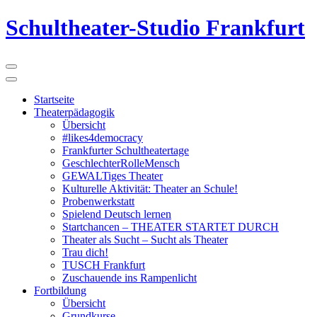
Schultheater-Studio Frankfurt
Startseite
Theaterpädagogik
Übersicht
#likes4democracy
Frankfurter Schultheatertage
GeschlechterRolleMensch
GEWALTiges Theater
Kulturelle Aktivität: Theater an Schule!
Probenwerkstatt
Spielend Deutsch lernen
Startchancen – THEATER STARTET DURCH
Theater als Sucht – Sucht als Theater
Trau dich!
TUSCH Frankfurt
Zuschauende ins Rampenlicht
Fortbildung
Übersicht
Grundkurse