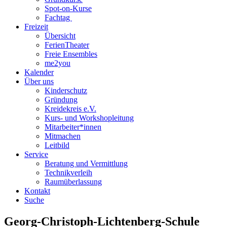
Spot-on-Kurse
Fachtag
Freizeit
Übersicht
FerienTheater
Freie Ensembles
me2you
Kalender
Über uns
Kinderschutz
Gründung
Kreidekreis e.V.
Kurs- und Workshopleitung
Mitarbeiter*innen
Mitmachen
Leitbild
Service
Beratung und Vermittlung
Technikverleih
Raumüberlassung
Kontakt
Suche
Georg-Christoph-Lichtenberg-Schule