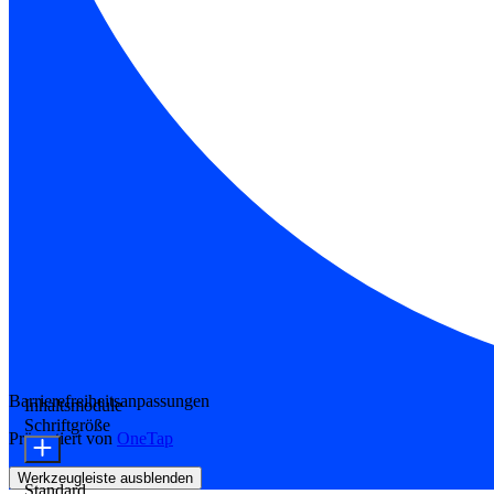
Barrierefreiheitsanpassungen
Inhaltsmodule
Schriftgröße
Präsentiert von
OneTap
Werkzeugleiste ausblenden
Standard