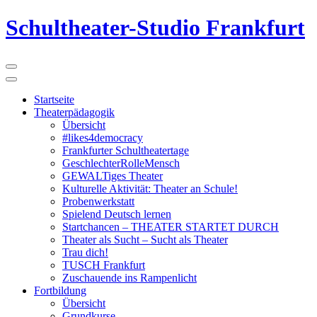
Schultheater-Studio Frankfurt
Startseite
Theaterpädagogik
Übersicht
#likes4democracy
Frankfurter Schultheatertage
GeschlechterRolleMensch
GEWALTiges Theater
Kulturelle Aktivität: Theater an Schule!
Probenwerkstatt
Spielend Deutsch lernen
Startchancen – THEATER STARTET DURCH
Theater als Sucht – Sucht als Theater
Trau dich!
TUSCH Frankfurt
Zuschauende ins Rampenlicht
Fortbildung
Übersicht
Grundkurse