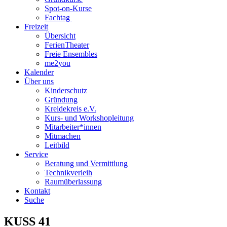
Spot-on-Kurse
Fachtag
Freizeit
Übersicht
FerienTheater
Freie Ensembles
me2you
Kalender
Über uns
Kinderschutz
Gründung
Kreidekreis e.V.
Kurs- und Workshopleitung
Mitarbeiter*innen
Mitmachen
Leitbild
Service
Beratung und Vermittlung
Technikverleih
Raumüberlassung
Kontakt
Suche
KUSS 41