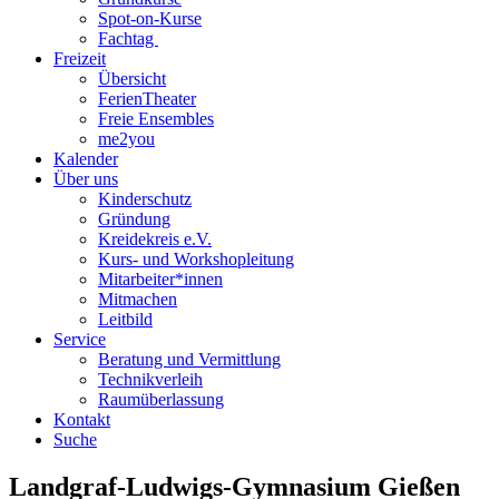
Spot-on-Kurse
Fachtag
Freizeit
Übersicht
FerienTheater
Freie Ensembles
me2you
Kalender
Über uns
Kinderschutz
Gründung
Kreidekreis e.V.
Kurs- und Workshopleitung
Mitarbeiter*innen
Mitmachen
Leitbild
Service
Beratung und Vermittlung
Technikverleih
Raumüberlassung
Kontakt
Suche
Landgraf-Ludwigs-Gymnasium Gießen