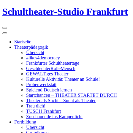
Schultheater-Studio Frankfurt
Startseite
Theaterpädagogik
Übersicht
#likes4democracy
Frankfurter Schultheatertage
GeschlechterRolleMensch
GEWALTiges Theater
Kulturelle Aktivität: Theater an Schule!
Probenwerkstatt
Spielend Deutsch lernen
Startchancen – THEATER STARTET DURCH
Theater als Sucht – Sucht als Theater
Trau dich!
TUSCH Frankfurt
Zuschauende ins Rampenlicht
Fortbildung
Übersicht
Grundkurse