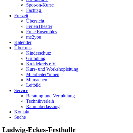
Spot-on-Kurse
Fachtag
Freizeit
Übersicht
FerienTheater
Freie Ensembles
me2you
Kalender
Über uns
Kinderschutz
Gründung
Kreidekreis e.V.
Kurs- und Workshopleitung
Mitarbeiter*innen
Mitmachen
Leitbild
Service
Beratung und Vermittlung
Technikverleih
Raumüberlassung
Kontakt
Suche
Ludwig-Eckes-Festhalle