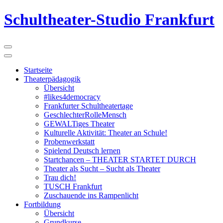
Schultheater-Studio Frankfurt
Startseite
Theaterpädagogik
Übersicht
#likes4democracy
Frankfurter Schultheatertage
GeschlechterRolleMensch
GEWALTiges Theater
Kulturelle Aktivität: Theater an Schule!
Probenwerkstatt
Spielend Deutsch lernen
Startchancen – THEATER STARTET DURCH
Theater als Sucht – Sucht als Theater
Trau dich!
TUSCH Frankfurt
Zuschauende ins Rampenlicht
Fortbildung
Übersicht
Grundkurse