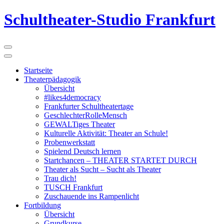
Schultheater-Studio Frankfurt
Startseite
Theaterpädagogik
Übersicht
#likes4democracy
Frankfurter Schultheatertage
GeschlechterRolleMensch
GEWALTiges Theater
Kulturelle Aktivität: Theater an Schule!
Probenwerkstatt
Spielend Deutsch lernen
Startchancen – THEATER STARTET DURCH
Theater als Sucht – Sucht als Theater
Trau dich!
TUSCH Frankfurt
Zuschauende ins Rampenlicht
Fortbildung
Übersicht
Grundkurse