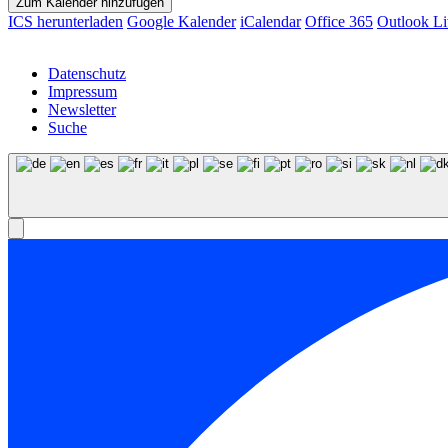
Zum Kalender hinzufügen
ICS herunterladen
Google Kalender
iCalendar
Office 365
Outlook Li
Datenschutz
Impressum
Newsletter
Suche