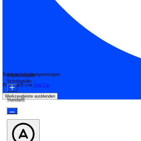
Barrierefreiheitsanpassungen
Inhaltsmodule
Schriftgröße
Präsentiert von
OneTap
Werkzeugleiste ausblenden
Standard