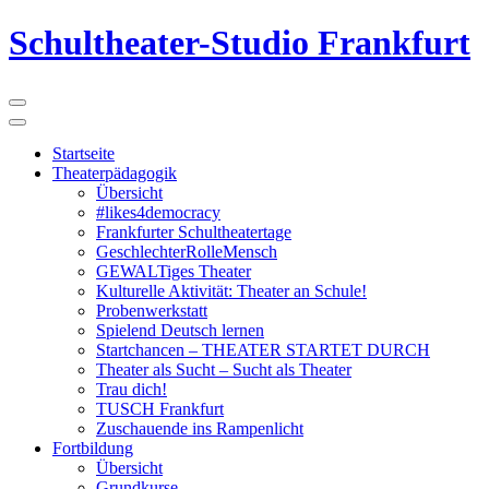
Schultheater-Studio Frankfurt
Startseite
Theaterpädagogik
Übersicht
#likes4democracy
Frankfurter Schultheatertage
GeschlechterRolleMensch
GEWALTiges Theater
Kulturelle Aktivität: Theater an Schule!
Probenwerkstatt
Spielend Deutsch lernen
Startchancen – THEATER STARTET DURCH
Theater als Sucht – Sucht als Theater
Trau dich!
TUSCH Frankfurt
Zuschauende ins Rampenlicht
Fortbildung
Übersicht
Grundkurse