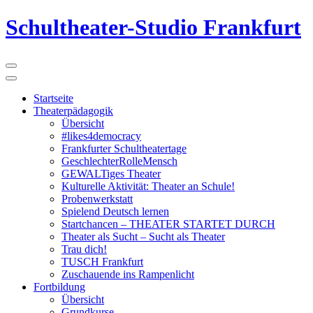
Schultheater-Studio Frankfurt
Startseite
Theaterpädagogik
Übersicht
#likes4democracy
Frankfurter Schultheatertage
GeschlechterRolleMensch
GEWALTiges Theater
Kulturelle Aktivität: Theater an Schule!
Probenwerkstatt
Spielend Deutsch lernen
Startchancen – THEATER STARTET DURCH
Theater als Sucht – Sucht als Theater
Trau dich!
TUSCH Frankfurt
Zuschauende ins Rampenlicht
Fortbildung
Übersicht
Grundkurse