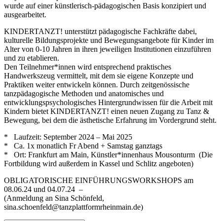
wurde auf einer künstlerisch-pädagogischen Basis konzipiert und
ausgearbeitet.
KINDERTANZT! unterstützt pädagogische Fachkräfte dabei,
kulturelle Bildungsprojekte und Bewegungsangebote für Kinder im
Alter von 0-10 Jahren in ihren jeweiligen Institutionen einzuführen
und zu etablieren.
Den Teilnehmer*innen wird entsprechend praktisches
Handwerkszeug vermittelt, mit dem sie eigene Konzepte und
Praktiken weiter entwickeln können. Durch zeitgenössische
tanzpädagogische Methoden und anatomisches und
entwicklungspsychologisches Hintergrundwissen für die Arbeit mit
Kindern bietet KINDERTANZT! einen neuen Zugang zu Tanz &
Bewegung, bei dem die ästhetische Erfahrung im Vordergrund steht.
* Laufzeit: September 2024 – Mai 2025
* Ca. 1x monatlich Fr Abend + Samstag ganztags
* Ort: Frankfurt am Main, Künstler*innenhaus Mousonturm (Die
Fortbildung wird außerdem in Kassel und Schlitz angeboten)
OBLIGATORISCHE EINFÜHRUNGSWORKSHOPS am
08.06.24 und 04.07.24 –
(Anmeldung an Sina Schönfeld,
sina.schoenfeld@
tanzplattform
rheinmain.de)