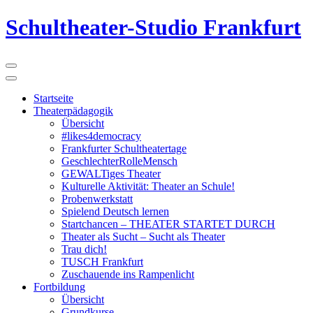
Schultheater-Studio Frankfurt
Startseite
Theaterpädagogik
Übersicht
#likes4democracy
Frankfurter Schultheatertage
GeschlechterRolleMensch
GEWALTiges Theater
Kulturelle Aktivität: Theater an Schule!
Probenwerkstatt
Spielend Deutsch lernen
Startchancen – THEATER STARTET DURCH
Theater als Sucht – Sucht als Theater
Trau dich!
TUSCH Frankfurt
Zuschauende ins Rampenlicht
Fortbildung
Übersicht
Grundkurse