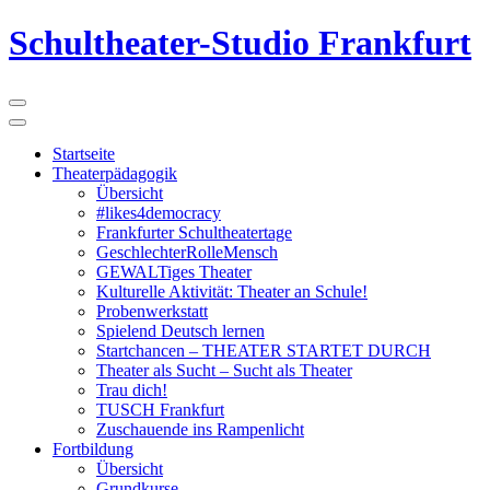
Schultheater-Studio Frankfurt
Startseite
Theaterpädagogik
Übersicht
#likes4democracy
Frankfurter Schultheatertage
GeschlechterRolleMensch
GEWALTiges Theater
Kulturelle Aktivität: Theater an Schule!
Probenwerkstatt
Spielend Deutsch lernen
Startchancen – THEATER STARTET DURCH
Theater als Sucht – Sucht als Theater
Trau dich!
TUSCH Frankfurt
Zuschauende ins Rampenlicht
Fortbildung
Übersicht
Grundkurse