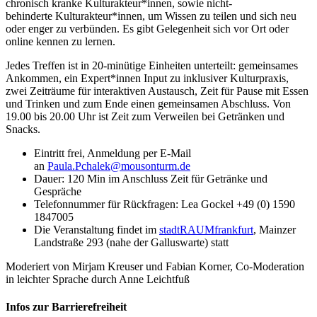
chronisch kranke Kulturakteur*innen, sowie nicht-
behinderte Kulturakteur*innen, um Wissen zu teilen und sich neu
oder enger zu verbünden. Es gibt Gelegenheit sich vor Ort oder
online kennen zu lernen.
Jedes Treffen ist in 20-minütige Einheiten unterteilt: gemeinsames
Ankommen, ein Expert*innen Input zu inklusiver Kulturpraxis,
zwei Zeiträume für interaktiven Austausch, Zeit für Pause mit Essen
und Trinken und zum Ende einen gemeinsamen Abschluss. Von
19.00 bis 20.00 Uhr ist Zeit zum Verweilen bei Getränken und
Snacks.
Eintritt frei,
Anmeldung per E-Mail
an
Paula.Pchalek@mousonturm.de
Dauer: 120 Min im Anschluss Zeit für Getränke und
Gespräche
Telefonnummer für Rückfragen: Lea Gockel +49 (0) 1590
1847005
Die Veranstaltung findet
im
stadtRAUMfrankfurt
, Mainzer
Landstraße 293 (nahe der Galluswarte)
statt
Moderiert von Mirjam Kreuser und Fabian Korner, Co-Moderation
in leichter Sprache durch Anne Leichtfuß
Infos zur Barrierefreiheit