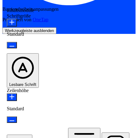
Barrierefreiheitsanpassungen
Inhaltsmodule
Schriftgröße
Präsentiert von
OneTap
Werkzeugleiste ausblenden
Standard
Lesbare Schrift
Zeilenhöhe
Standard