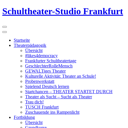
Schultheater-Studio Frankfurt
Startseite
Theaterpädagogik
Übersicht
#likes4democracy
Frankfurter Schultheatertage
GeschlechterRolleMensch
GEWALTiges Theater
Kulturelle Aktivität: Theater an Schule!
Probenwerkstatt
Spielend Deutsch lernen
Startchancen – THEATER STARTET DURCH
Theater als Sucht – Sucht als Theater
Trau dich!
TUSCH Frankfurt
Zuschauende ins Rampenlicht
Fortbildung
Übersicht
Grundkurse