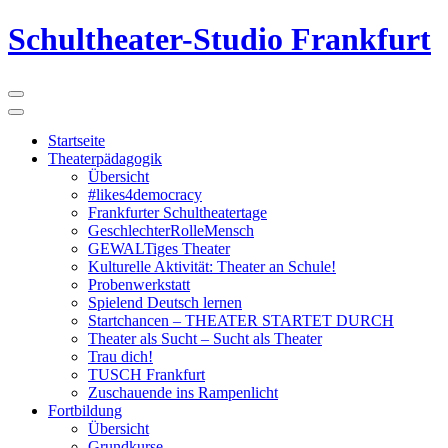
Schultheater-Studio Frankfurt
Startseite
Theaterpädagogik
Übersicht
#likes4democracy
Frankfurter Schultheatertage
GeschlechterRolleMensch
GEWALTiges Theater
Kulturelle Aktivität: Theater an Schule!
Probenwerkstatt
Spielend Deutsch lernen
Startchancen – THEATER STARTET DURCH
Theater als Sucht – Sucht als Theater
Trau dich!
TUSCH Frankfurt
Zuschauende ins Rampenlicht
Fortbildung
Übersicht
Grundkurse