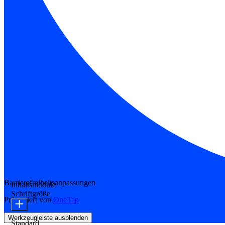
Barrierefreiheitsanpassungen
Inhaltsmodule
Schriftgröße
Präsentiert von
OneTap
Werkzeugleiste ausblenden
Standard