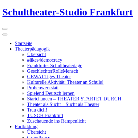
Schultheater-Studio Frankfurt
Startseite
Theaterpädagogik
Übersicht
#likes4democracy
Frankfurter Schultheatertage
GeschlechterRolleMensch
GEWALTiges Theater
Kulturelle Aktivität: Theater an Schule!
Probenwerkstatt
Spielend Deutsch lernen
Startchancen – THEATER STARTET DURCH
Theater als Sucht – Sucht als Theater
Trau dich!
TUSCH Frankfurt
Zuschauende ins Rampenlicht
Fortbildung
Übersicht
Grundkurse