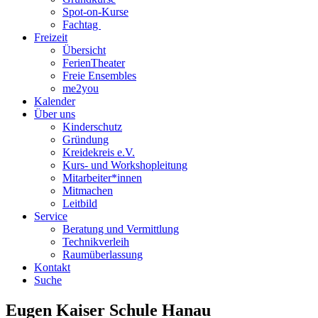
Spot-on-Kurse
Fachtag
Freizeit
Übersicht
FerienTheater
Freie Ensembles
me2you
Kalender
Über uns
Kinderschutz
Gründung
Kreidekreis e.V.
Kurs- und Workshopleitung
Mitarbeiter*innen
Mitmachen
Leitbild
Service
Beratung und Vermittlung
Technikverleih
Raumüberlassung
Kontakt
Suche
Eugen Kaiser Schule Hanau