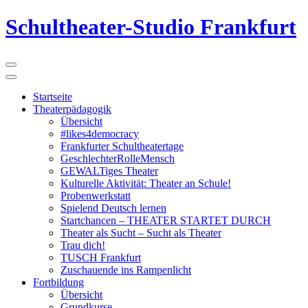
Schultheater-Studio Frankfurt
Startseite
Theaterpädagogik
Übersicht
#likes4democracy
Frankfurter Schultheatertage
GeschlechterRolleMensch
GEWALTiges Theater
Kulturelle Aktivität: Theater an Schule!
Probenwerkstatt
Spielend Deutsch lernen
Startchancen – THEATER STARTET DURCH
Theater als Sucht – Sucht als Theater
Trau dich!
TUSCH Frankfurt
Zuschauende ins Rampenlicht
Fortbildung
Übersicht
Grundkurse