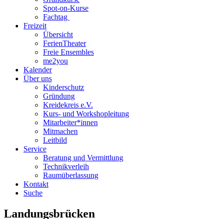
Spot-on-Kurse
Fachtag
Freizeit
Übersicht
FerienTheater
Freie Ensembles
me2you
Kalender
Über uns
Kinderschutz
Gründung
Kreidekreis e.V.
Kurs- und Workshopleitung
Mitarbeiter*innen
Mitmachen
Leitbild
Service
Beratung und Vermittlung
Technikverleih
Raumüberlassung
Kontakt
Suche
Landungsbrücken