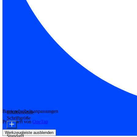
Barrierefreiheitsanpassungen
Inhaltsmodule
Schriftgröße
Präsentiert von
OneTap
Werkzeugleiste ausblenden
Standard