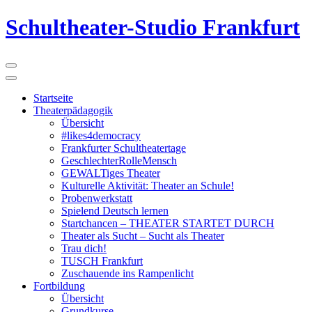
Schultheater-Studio Frankfurt
Startseite
Theaterpädagogik
Übersicht
#likes4democracy
Frankfurter Schultheatertage
GeschlechterRolleMensch
GEWALTiges Theater
Kulturelle Aktivität: Theater an Schule!
Probenwerkstatt
Spielend Deutsch lernen
Startchancen – THEATER STARTET DURCH
Theater als Sucht – Sucht als Theater
Trau dich!
TUSCH Frankfurt
Zuschauende ins Rampenlicht
Fortbildung
Übersicht
Grundkurse