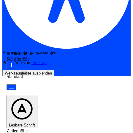
Barrierefreiheitsanpassungen
Inhaltsmodule
Schriftgröße
Präsentiert von
OneTap
Werkzeugleiste ausblenden
Standard
Lesbare Schrift
Zeilenhöhe