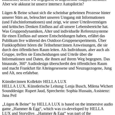
Aber wie akkurat ist unser:e interne:r Autopilot:in?
Lügen & Beine schaut sich die scheinbar geheimen Prozesse hinter
unserer Stirn an, beleuchtet unseren Umgang mit Informationen
(und Falschinformationen) und zeigt, wie unser Urteilsvermögen
und kritisches Denken Einfluss auf all unsere Lebensbereiche hat.
Was Gruppendynamiken, Alter und individuelle Referenzsysteme
für einen Einfluss auf unsere Entscheidungen haben, erfährt das
Publikum live während des Outdoor-Gruppenexperiments. Über
Funkkopfhörer hören die Teilnehmer:innen Anweisungen, die sie
durch den öffentlichen Raum leiten. Als Individuum, aber auch als
Gruppe, treffen sie Entscheidungen und Urteile über die
Informationen und Daten, die ihnen auf ihrem Weg begegnen. Das
binaurale, 360° Audiodesign überschreibt den öffentlichen Raum
und macht Frankfurt für Alteingesessene und Neuzugezogene, Jung
und Alt, neu erfahrbar.
Künstler:innen Kollektiv HELLA LUX
HELLA LUX, Künstlerische Leitung: Lenja Busch, Milena Wichert
Sounddesign: Rupert Jaud, Sprecherin: Sophia Hussain, Assistenz:
Jana Peil
„Lügen & Beine“ by HELLA LUX is based on the immersive audio
game „Hammer & Egg“, which was co-developed by HELLA
LUX and Storydive. „Hammer & Egg“ was part of the