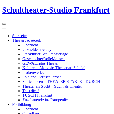
Schultheater-Studio Frankfurt
Startseite
Theaterpädagogik
Übersicht
#likes4democracy
Frankfurter Schultheatertage
GeschlechterRolleMensch
GEWALTiges Theater
Kulturelle Aktivität: Theater an Schule!
Probenwerkstatt
Spielend Deutsch lernen
Startchancen – THEATER STARTET DURCH
Theater als Sucht – Sucht als Theater
Trau dich!
TUSCH Frankfurt
Zuschauende ins Rampenlicht
Fortbildung
Übersicht
Grundkurse