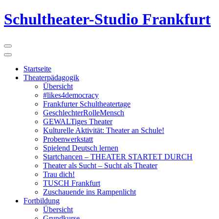
Schultheater-Studio Frankfurt
Startseite
Theaterpädagogik
Übersicht
#likes4democracy
Frankfurter Schultheatertage
GeschlechterRolleMensch
GEWALTiges Theater
Kulturelle Aktivität: Theater an Schule!
Probenwerkstatt
Spielend Deutsch lernen
Startchancen – THEATER STARTET DURCH
Theater als Sucht – Sucht als Theater
Trau dich!
TUSCH Frankfurt
Zuschauende ins Rampenlicht
Fortbildung
Übersicht
Grundkurse