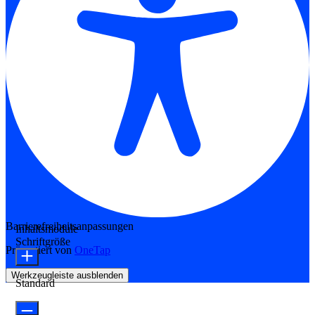
Barrierefreiheitsanpassungen
Inhaltsmodule
Schriftgröße
Präsentiert von
OneTap
Werkzeugleiste ausblenden
Standard