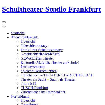
Schultheater-Studio Frankfurt
Startseite
Theaterpädagogik
Übersicht
#likes4democracy
Frankfurter Schultheatertage
GeschlechterRolleMensch
GEWALTiges Theater
Kulturelle Aktivität: Theater an Schule!
Probenwerkstatt
Spielend Deutsch lernen
Startchancen – THEATER STARTET DURCH
Theater als Sucht – Sucht als Theater
Trau dich!
TUSCH Frankfurt
Zuschauende ins Rampenlicht
Fortbildung
Übersicht
Grundkurse