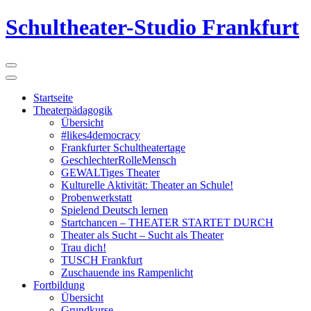
Schultheater-Studio Frankfurt
Startseite
Theaterpädagogik
Übersicht
#likes4democracy
Frankfurter Schultheatertage
GeschlechterRolleMensch
GEWALTiges Theater
Kulturelle Aktivität: Theater an Schule!
Probenwerkstatt
Spielend Deutsch lernen
Startchancen – THEATER STARTET DURCH
Theater als Sucht – Sucht als Theater
Trau dich!
TUSCH Frankfurt
Zuschauende ins Rampenlicht
Fortbildung
Übersicht
Grundkurse