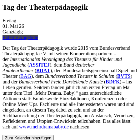
Tag der Theaterpädagogik
Freitag
01.
Mai
26
Ganztägig
Externe Angebote
Der Tag der Theaterpädagogik wurde 2015 vom Bundesverband
Theaterpädagogik e.V. mit seinen Kooperationspartnern –
der
Internationalen Vereinigung des Theaters für Kinder und
Jugendliche
(
ASSITEJ
), dem
Bund deutscher
Amateurtheater
(
BDAT
), der Bundesarbeitsgemeinschaft Spiel und
Theater (
BAG
), dem
Bundesverband Theater in Schulen
(
BVTS
)
und der
Bundesverband Freie Darstellende Künste
(
BDFK
) – ins
Leben gerufen. Seitdem fanden jährlich am ersten Freitag im Mai
unter dem Titel „Mehr Drama, Baby!“ ganz unterschiedliche
Aktionen statt: Bundesweite Einzelaktionen, Konferenzen oder
Online-Meet-Ups. Fachleute und alle Interessierten waren und sind
eingeladen, an diesem Tag dabei zu sein und an der
Sichtbarmachung der Theaterpädagogik, am Austausch, Vernetzen,
Reflektieren und Utopien-Entwickeln teilzuhaben. Das alles lässt
sich auf
www.mehrdramababy.de
nachlesen.
Zum Kalender hinzufügen