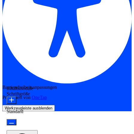
Barrierefreiheitsanpassungen
Inhaltsmodule
Schriftgröße
Präsentiert von
OneTap
Werkzeugleiste ausblenden
Standard